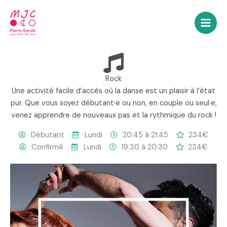
Aller
au
contenu
Rock
Une activité facile d’accès où la danse est un plaisir à l’état
pur. Que vous soyez débutant·e ou non, en couple ou seul·e,
venez apprendre de nouveaux pas et la rythmique du rock !
Débutant
Lundi
20:45 à 21:45
234€
Confirmé
Lundi
19:30 à 20:30
234€