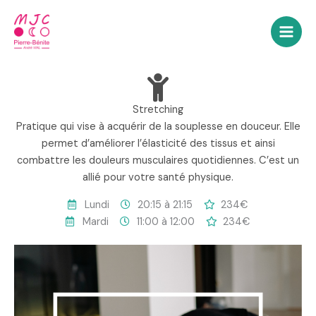
Aller
au
contenu
Stretching
Pratique qui vise à acquérir de la souplesse en douceur. Elle
permet d’améliorer l’élasticité des tissus et ainsi
combattre les douleurs musculaires quotidiennes. C’est un
allié pour votre santé physique.
Lundi
20:15 à 21:15
234€
Mardi
11:00 à 12:00
234€