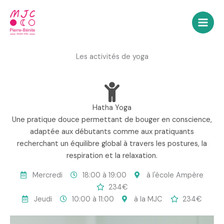
Aller
au
contenu
Les activités de yoga
Hatha Yoga
Une pratique douce permettant de bouger en conscience,
adaptée aux débutants comme aux pratiquants
recherchant un équilibre global à travers les postures, la
respiration et la relaxation.
Mercredi
18:00 à 19:00
à l'école Ampère
234€
Jeudi
10:00 à 11:00
à la MJC
234€